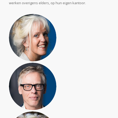
werken overigens elders, op hun eigen kantoor.
Eef van Creij,
familie-
mediator
Leo van Osch
juridisch
adviseur/
mediator