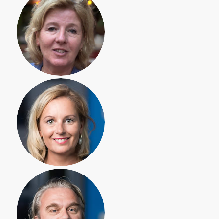
Daniëlle van den
Eerenbeemt,
kindercoach
Susan van
Sprang,
notaris
David Wildemans,
pensioenspecialist