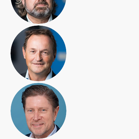
Rob de Bont,
makelaar/taxateur
Ad Aarts,
hypotheekadviseur